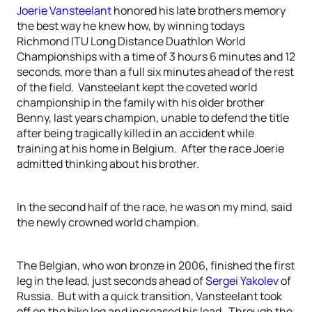
Joerie Vansteelant
honored his late brothers memory
the best way he knew how, by winning todays
Richmond ITU Long Distance Duathlon World
Championships with a time of 3 hours 6 minutes and 12
seconds, more than a full six minutes ahead of the rest
of the field. Vansteelant kept the coveted world
championship in the family with his older brother
Benny, last years champion, unable to defend the title
after being tragically killed in an accident while
training at his home in Belgium. After the race Joerie
admitted thinking about his brother.
In the second half of the race, he was on my mind, said
the newly crowned world champion.
The Belgian, who won bronze in 2006, finished the first
leg in the lead, just seconds ahead of
Sergei Yakolev
of
Russia. But with a quick transition, Vansteelant took
off on the bike leg and increased his lead. Through the