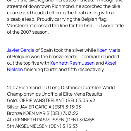
streets of downtown Richmond, he scorched the bike
course and headed off onto the final run leg with a
sizeable lead. Proudly carrying the Belgian flag,
Vansteelant crossed the line for the final ITU world title
of the 2007 season.
Javier Garcia
of Spain took the silver while
Koen Mari
s
of Belgium won the bronze medal. Denmark rounded
out the top five with
Kenneth Rasmussen
and
Aksel
Nielsen
finishing fourth and fifth respectively.
2007 Richmond ITU Long Distance Duathlon World
Championships Unofficial Elite Mens Results:
Gold JOERIE VANSTEELANT (BEL) 3:06:42
Silver JAVIER GARCIA (ESP) 3:13:03
Bronze KOEN MARIS (BEL) 3:13:22
4th KENNETH RASMUSSEN (DEN) 3:14:55
5th AKSEL NIELSEN (DEN) 3:15:33