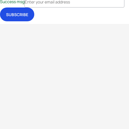
Success msg
Events
Athletes
News & Media
The Sport
More
Rankings