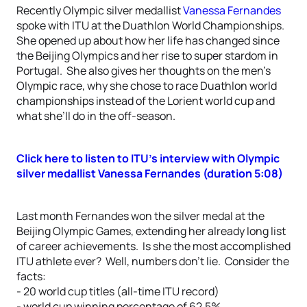
Recently Olympic silver medallist
Vanessa Fernandes
spoke with ITU at the Duathlon World Championships.
She opened up about how her life has changed since
the Beijing Olympics and her rise to super stardom in
Portugal. She also gives her thoughts on the men’s
Olympic race, why she chose to race Duathlon world
championships instead of the Lorient world cup and
what she’ll do in the off-season.
Click here to listen to ITU’s interview with Olympic
silver medallist Vanessa Fernandes (duration 5:08)
Last month Fernandes won the silver medal at the
Beijing Olympic Games, extending her already long list
of career achievements. Is she the most accomplished
ITU athlete ever? Well, numbers don’t lie. Consider the
facts:
- 20 world cup titles (all-time ITU record)
- world cup winning percentage of 62.5%