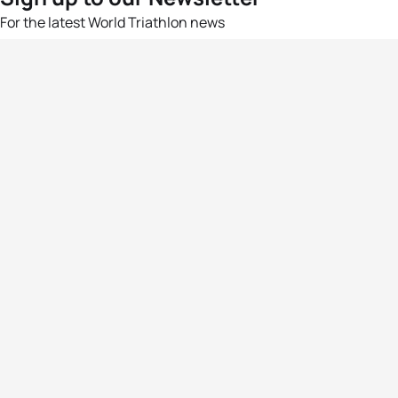
For the latest World Triathlon news
Success msg
Events
Athletes
News & Media
The Sport