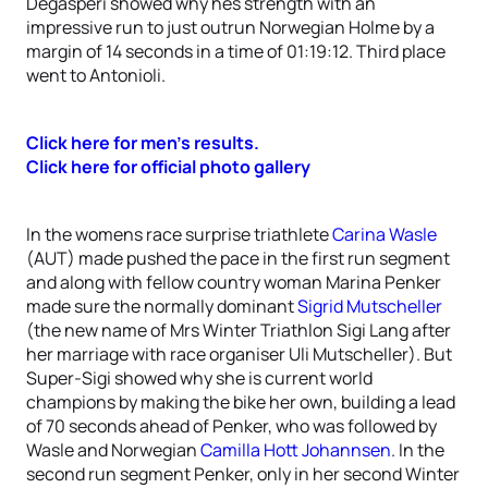
Degasperi showed why hes strength with an
impressive run to just outrun Norwegian Holme by a
margin of 14 seconds in a time of 01:19:12. Third place
went to Antonioli.
Click here for men’s results.
Click here for official photo gallery
In the womens race surprise triathlete
Carina Wasle
(AUT) made pushed the pace in the first run segment
and along with fellow country woman Marina Penker
made sure the normally dominant
Sigrid Mutscheller
(the new name of Mrs Winter Triathlon Sigi Lang after
her marriage with race organiser Uli Mutscheller). But
Super-Sigi showed why she is current world
champions by making the bike her own, building a lead
of 70 seconds ahead of Penker, who was followed by
Wasle and Norwegian
Camilla Hott Johannsen
. In the
second run segment Penker, only in her second Winter