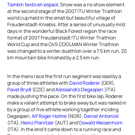
Tambin texto en espaol.
Snow was a no show element
at the second stage of the 2007 ITU Winter Triathlon
world cup held in the small but beautiful village of
Freudenstadt-Kniebis. After a series of unusually mild
days in the wonderful Black Forest region the race
format of 2007 Freudenstadt ITU Winter Triathlon
World Cup and the GVS COOLMAN Winter Triathlon
was changed to a winter duathlon over a 7.5 km run, 20
km mountain bike finished by a 2.5 km run.
In the mens race the first run segment was lead by a
group of three athletes with
David Roderer
(GER),
Pavel Brydl
(CZE) and
Alessandro Degasperi
(ITA)
made pushing the pace. On the first bike lap, Roderer
make a valiant attempt to brake away but was reeled in
by a group of five athlete working together inclding
Degasperi,
Alf Roger Holme
(NOR),
Daniel Antonioli
(ITA),
Heinz Planitzer
(AUT) and
Oswald Weisenhorn
(ITA). In the end it came down to a running race and