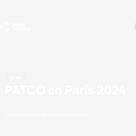
Events
Rankings
Athletes
The Sport
The best-performing triathletes of the season
World Triathlon Para Ran
Rankings sorted by Pa
News
PATCO en París 2024
by Tomás Machado
20 June, 2024
01:06 AM