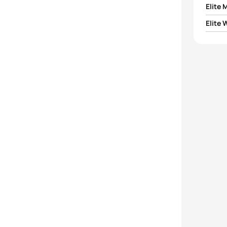
Elite 
Elite
1
Alex 
1
Cass
2
Hayd
2
Julie
3
Léo 
3
Beth 
4
Pierr
4
Emma
5
Vasco
5
Flora