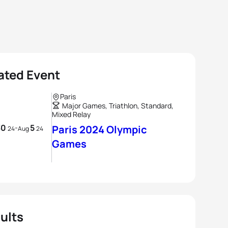
ated Event
Paris
Major Games, Triathlon, Standard,
Mixed Relay
30
5
-
Paris 2024 Olympic
24
Aug
24
Games
ults