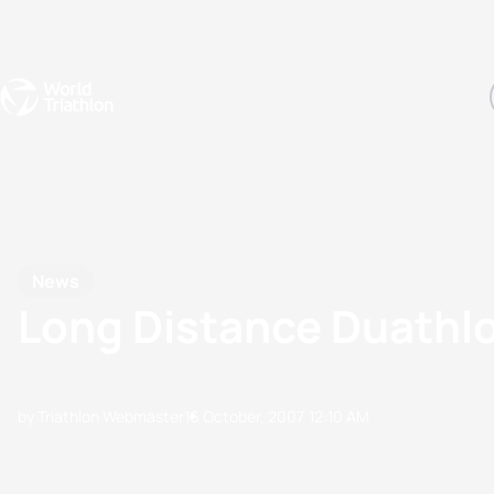
Events
Rankings
Athletes
The Sport
The best-performing triathletes of the season
World Triathlon Para Ran
Rankings sorted by Pa
News
Long Distance Duathl
by Triathlon Webmaster
16 October, 2007
12:10 AM