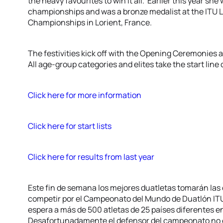
the heavy favourites to win it all. Earlier this year s
championships and was a bronze medalist at the ITU 
Championships in Lorient, France.
The festivities kick off with the Opening Ceremonies 
All age-group categories and elites take the start lin
Click here for more information
Click here for start lists
Click here for results from last year
Este fin de semana los mejores duatletas tomarán las 
competir por el Campeonato del Mundo de Duatlón IT
espera a más de 500 atletas de 25 países diferentes en
Desafortunadamente el defensor del campeonato no e