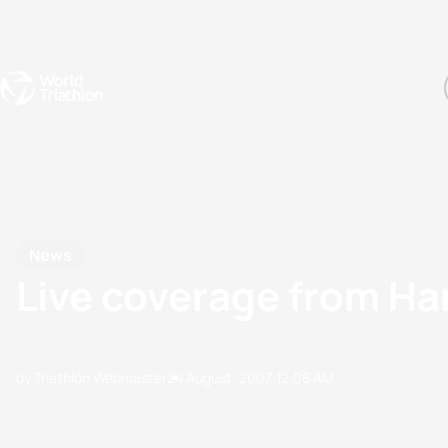
Events
Rankings
Athletes
The Sport
The best-performing triathletes of the season
World Triathlon Para Ran
Rankings sorted by Pa
News
Live coverage from H
by Triathlon Webmaster
24 August, 2007
12:08 AM