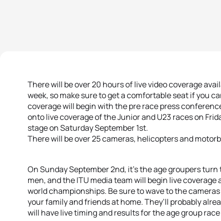
There will be over 20 hours of live video coverage avai
week, so make sure to get a comfortable seat if you c
coverage will begin with the pre race press conferen
onto live coverage of the Junior and U23 races on Fri
stage on Saturday September 1st.
There will be over 25 cameras, helicopters and motorbi
On Sunday September 2nd, it’s the age groupers turn t
men, and the ITU media team will begin live coverage a
world championships. Be sure to wave to the cameras as
your family and friends at home. They’ll probably alre
will have live timing and results for the age group race 