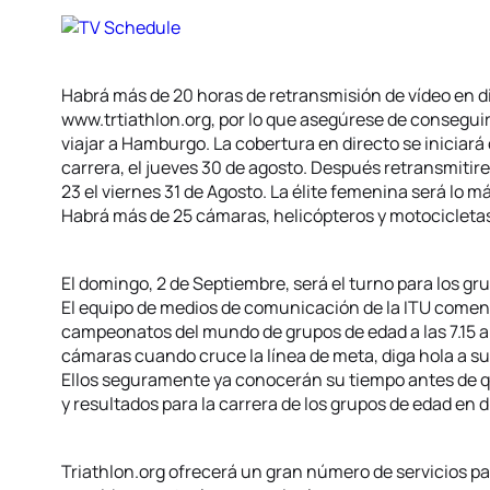
Habrá más de 20 horas de retransmisión de vídeo en d
www.trtiathlon.org, por lo que asegúrese de consegui
viajar a Hamburgo. La cobertura en directo se iniciará
carrera, el jueves 30 de agosto. Después retransmitire
23 el viernes 31 de Agosto. La élite femenina será lo 
Habrá más de 25 cámaras, helicópteros y motocicletas 
El domingo, 2 de Septiembre, será el turno para los gr
El equipo de medios de comunicación de la ITU comenz
campeonatos del mundo de grupos de edad a las 7.15 a.
cámaras cuando cruce la línea de meta, diga hola a su
Ellos seguramente ya conocerán su tiempo antes de q
y resultados para la carrera de los grupos de edad en d
Triathlon.org ofrecerá un gran número de servicios pa