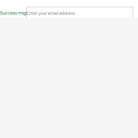
Success msg
Events
Athletes
News & Media
The Sport
More
Rankings