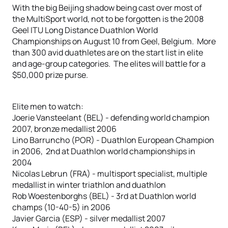
With the big Beijing shadow being cast over most of
the MultiSport world, not to be forgotten is the 2008
Geel ITU Long Distance Duathlon World
Championships on August 10 from Geel, Belgium. More
than 300 avid duathletes are on the start list in elite
and age-group categories. The elites will battle for a
$50,000 prize purse.
Elite men to watch:
Joerie Vansteelant (BEL) - defending world champion
2007, bronze medallist 2006
Lino Barruncho (POR) - Duathlon European Champion
in 2006, 2nd at Duathlon world championships in
2004
Nicolas Lebrun (FRA) - multisport specialist, multiple
medallist in winter triathlon and duathlon
Rob Woestenborghs (BEL) - 3rd at Duathlon world
champs (10-40-5) in 2006
Javier Garcia (ESP) - silver medallist 2007