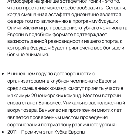
Атмосфера на финише эстафетной гонки - это то,
что вы просто не можете себе вообразить! Сегодня,
когда смешанная эстафета однозначно является
фаворитом по включению в программу будущих
Олимпийских игр, проведение клубного чемпионата
Европы в подобном формате подтверждает
важность данной разновидности нашего спорта, к
которой в будущем будет привлечено все больше и
больше внимания.
В нынешнем году по договоренности с
организаторами в клубном чемпионате Европы
среди смешанных команд смогут принять участие
максимум 20 юниорских команд. Местом встречи
снова станет Баньолес. Уникально расположенный
вокруг озера, Баньолес на протяжении многих лет
является проверенным местом проведения
соревнований по триатлону различного уровня:
2011 – Премиум этап Кубка Европы