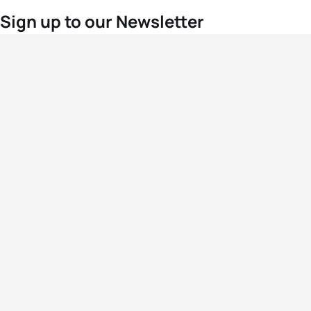
Sign up to our Newsletter
For the latest World Triathlon news
Success msg
Events
Athletes
News & Media