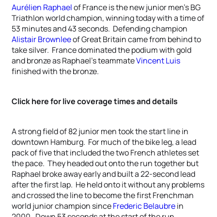
Aurélien Raphael
of France is the new junior men’s BG
Triathlon world champion, winning today with a time of
53 minutes and 43 seconds. Defending champion
Alistair Brownlee
of Great Britain came from behind to
take silver. France dominated the podium with gold
and bronze as Raphael’s teammate
Vincent Luis
finished with the bronze.
Click here for live coverage times and details
A strong field of 82 junior men took the start line in
downtown Hamburg. For much of the bike leg, a lead
pack of five that included the two French athletes set
the pace. They headed out onto the run together but
Raphael broke away early and built a 22-second lead
after the first lap. He held onto it without any problems
and crossed the line to become the first Frenchman
world junior champion since
Frederic Belaubre
in
2000. Down 53 seconds at the start of the run,