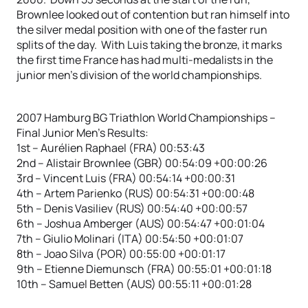
Brownlee looked out of contention but ran himself into
the silver medal position with one of the faster run
splits of the day. With Luis taking the bronze, it marks
the first time France has had multi-medalists in the
junior men’s division of the world championships.
2007 Hamburg BG Triathlon World Championships –
Final Junior Men’s Results:
1st – Aurélien Raphael (FRA) 00:53:43
2nd – Alistair Brownlee (GBR) 00:54:09 +00:00:26
3rd – Vincent Luis (FRA) 00:54:14 +00:00:31
4th – Artem Parienko (RUS) 00:54:31 +00:00:48
5th – Denis Vasiliev (RUS) 00:54:40 +00:00:57
6th – Joshua Amberger (AUS) 00:54:47 +00:01:04
7th – Giulio Molinari (ITA) 00:54:50 +00:01:07
8th – Joao Silva (POR) 00:55:00 +00:01:17
9th – Etienne Diemunsch (FRA) 00:55:01 +00:01:18
10th – Samuel Betten (AUS) 00:55:11 +00:01:28