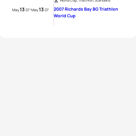
World Cup, Triathlon, Standard
13
13
2007 Richards Bay BG Triathlon
-
May
07
May
07
World Cup