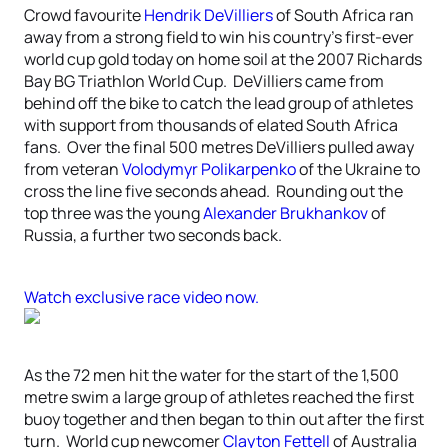
Crowd favourite
Hendrik DeVilliers
of South Africa ran
away from a strong field to win his country’s first-ever
world cup gold today on home soil at the 2007 Richards
Bay BG Triathlon World Cup. DeVilliers came from
behind off the bike to catch the lead group of athletes
with support from thousands of elated South Africa
fans. Over the final 500 metres DeVilliers pulled away
from veteran
Volodymyr Polikarpenko
of the Ukraine to
cross the line five seconds ahead. Rounding out the
top three was the young
Alexander Brukhankov
of
Russia, a further two seconds back.
Watch exclusive race video now.
As the 72 men hit the water for the start of the 1,500
metre swim a large group of athletes reached the first
buoy together and then began to thin out after the first
turn. World cup newcomer
Clayton Fettell
of Australia