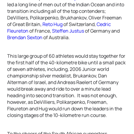
led a long line of men out of the Indian Ocean and into
transition including all of the top contenders;
DeVilliers, Polikarpenko, Brukhankov, Oliver Freeman
of Great Britain,
Reto Hug
of Switzerland,
Cedric
Fleureton
of France,
Steffen Justus
of Germany and
Brendan Sexton
of Australia.
This large group of 60 athletes would stay together for
the first half of the 40-kilometre bike until a small pack
of seven athletes, including, 2006 Junior world
championship silver medalist, Brukankov, Dan
Alterman of Israel, and Andreas Raelert of Germany
would break away and ride to over a minute lead
heading into second transition. It was not enough,
however, as DeVilliers, Polikarpenko, Freeman,
Fleureton and Hug would run down the leaders in the
closing stages of the 10-kilometre run course.
To the cheers of the South African supporters,