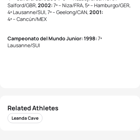
Salford/GBR,
2002:
7ª – Niza/FRA, 5ª – Hamburgo/GER,
4ª Lausanne/SUI, 7ª – Geelong/CAN,
2001:
4ª – Cancún/MEX
Campeonato del Mundo Junior: 1998:
7ª
Lausanne/SUI
Related Athletes
Leanda Cave