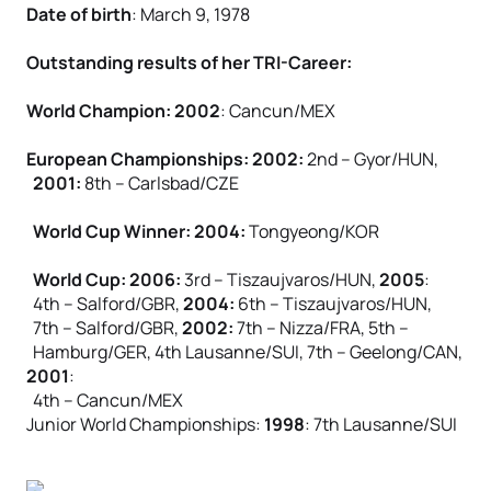
Date of birth
: March 9, 1978
Outstanding results of her TRI-Career:
World Champion: 2002
: Cancun/MEX
European Championships: 2002:
2nd – Gyor/HUN,
2001:
8th – Carlsbad/CZE
World Cup Winner: 2004:
Tongyeong/KOR
World Cup: 2006:
3rd – Tiszaujvaros/HUN,
2005
:
4th – Salford/GBR,
2004:
6th – Tiszaujvaros/HUN,
7th – Salford/GBR,
2002:
7th – Nizza/FRA, 5th –
Hamburg/GER, 4th Lausanne/SUI, 7th – Geelong/CAN,
2001
:
4th – Cancun/MEX
Junior World Championships:
1998
: 7th Lausanne/SUI