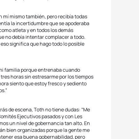
mí mismo también, pero recibía todas
 sentía la incertidumbre que se apoderaba
í, como atleta y en todos los demás
e no debía intentar complacer a todo.
so significa que hago todo lo posible
i familia porque entrenaba cuando
r tres horas sin estresarme por los tiempos
hora siento que estoy fresco y sediento
os.”
trás de escena, Toth no tiene dudas: “Me
Comités Ejecutivos pasados y con Les
os un nivel de gobernancia tan alto. En
stán bien organizadas porque la gente me
tener esa buena gobernabilidad, pero