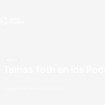
Events
Rankings
Athletes
The Sport
The best-performing triathletes of the season
World Triathlon Para Ran
Rankings sorted by Pa
News
Tamas Toth en los Podc
by Doug Gray
19 January, 2021
04:01 PM