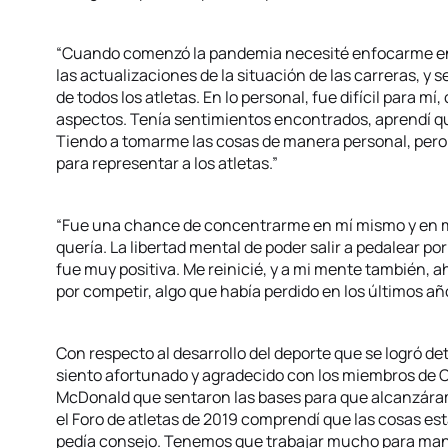
“Cuando comenzó la pandemia necesité enfocarme en 
las actualizaciones de la situación de las carreras, y
de todos los atletas. En lo personal, fue difícil para m
aspectos. Tenía sentimientos encontrados, aprendí qu
Tiendo a tomarme las cosas de manera personal, pero e
para representar a los atletas.”
“Fue una chance de concentrarme en mí mismo y en m
quería. La libertad mental de poder salir a pedalear po
fue muy positiva. Me reinicié, y a mi mente también, a
por competir, algo que había perdido en los últimos añ
Con respecto al desarrollo del deporte que se logró de
siento afortunado y agradecido con los miembros de 
McDonald que sentaron las bases para que alcanzáram
el Foro de atletas de 2019 comprendí que las cosas e
pedía consejo. Tenemos que trabajar mucho para man