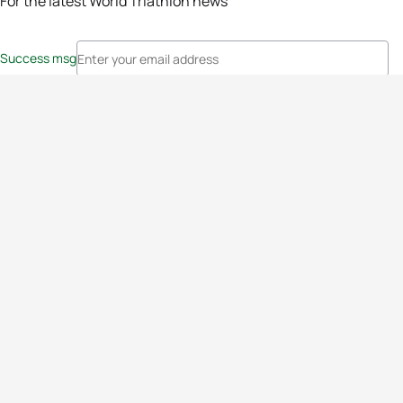
For the latest World Triathlon news
Success msg
Events
Athletes
News & Media
The Sport
More