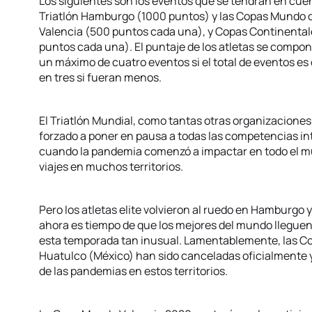
Los siguientes son los eventos que se tendrán en cue
Triatlón Hamburgo (1000 puntos) y las Copas Mundo d
Valencia (500 puntos cada una), y Copas Continentale
puntos cada una). El puntaje de los atletas se compon
un máximo de cuatro eventos si el total de eventos es
en tres si fueran menos.
El Triatlón Mundial, como tantas otras organizaciones 
forzado a poner en pausa a todas las competencias in
cuando la pandemia comenzó a impactar en todo el mu
viajes en muchos territorios.
Pero los atletas elite volvieron al ruedo en Hamburgo
ahora es tiempo de que los mejores del mundo lleguen
esta temporada tan inusual. Lamentablemente, las C
Huatulco (México) han sido canceladas oficialmente y
de las pandemias en estos territorios.