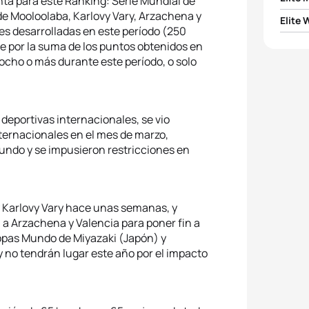
nta para este Ranking: Serie Mundial de
e Mooloolaba, Karlovy Vary, Arzachena y
Elite
1
Vince
s desarrolladas en este período (250
e por la suma de los puntos obtenidos en
1
Beth 
 ocho o más durante este período, o solo
2
Alist
2
Nicol
3
Jelle
deportivas internacionales, se vio
3
Lisa 
4
Pierr
ternacionales en el mes de marzo,
ndo y se impusieron restricciones en
4
Luisa
5
Anto
5
Beatr
 y Karlovy Vary hace unas semanas, y
 a Arzachena y Valencia para poner fin a
opas Mundo de Miyazaki (Japón) y
 no tendrán lugar este año por el impacto