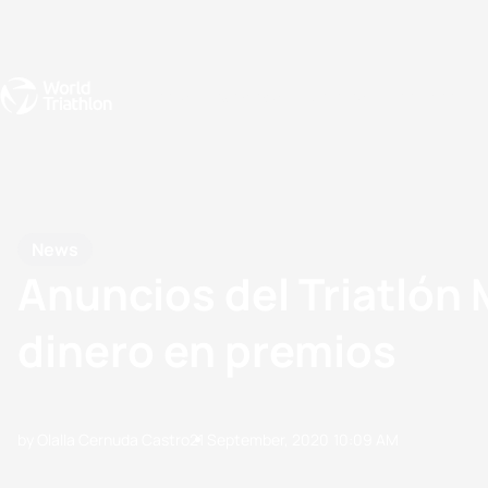
Events
Rankings
Athletes
The Sport
The best-performing triathletes of the season
World Triathlon Para Ran
Rankings sorted by Pa
News
Anuncios del Triatlón
dinero en premios
by Olalla Cernuda Castro
21 September, 2020
10:09 AM