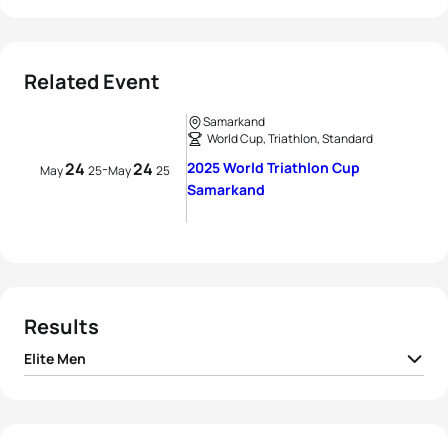
Related Event
Samarkand
World Cup, Triathlon, Standard
24
24
2025 World Triathlon Cup
-
May
25
May
25
Samarkand
Results
Elite Men
Maxime Hueber-
1
FRA
01:46:43
Moosbrugger