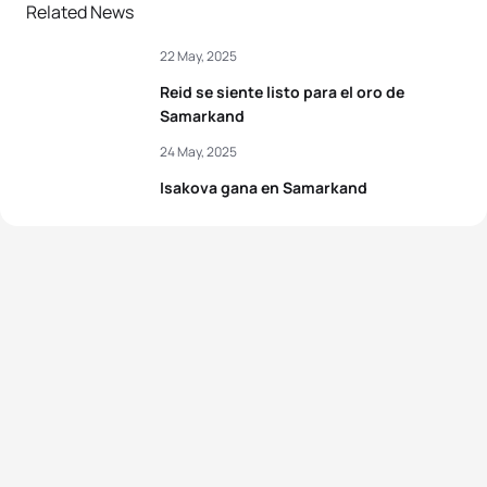
2
Márton Kropkó
HUN
01:46:58
Related News
22 May, 2025
3
Mathis Beaulieu
CAN
01:47:08
Reid se siente listo para el oro de
4
Thomas Hansmaennel
FRA
01:47:39
Samarkand
24 May, 2025
5
Grigory Antipov
AIN
01:47:46
Isakova gana en Samarkand
View full results