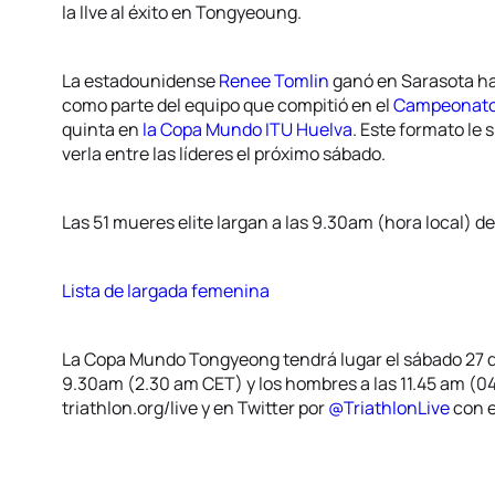
la llve al éxito en Tongyeoung.
La estadounidense
Renee Tomlin
ganó en Sarasota ha
como parte del equipo que compitió en el
Campeonato 
quinta en
la Copa Mundo ITU Huelva
. Este formato le
verla entre las líderes el próximo sábado.
Las 51 mueres elite largan a las 9.30am (hora local) d
Lista de largada femenina
La Copa Mundo Tongyeong tendrá lugar el sábado 27 de
9.30am (2.30 am CET) y los hombres a las 11.45 am (04
triathlon.org/live y en Twitter por
@TriathlonLive
con 