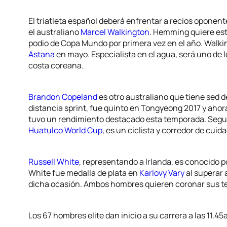
El triatleta español deberá enfrentar a recios opone
el australiano
Marcel Walkington
. Hemming quiere esta
podio de Copa Mundo por primera vez en el año. Walkin
Astana
en mayo. Especialista en el agua, será uno de 
costa coreana.
Brandon Copeland
es otro australiano que tiene sed de
distancia sprint, fue quinto en Tongyeong 2017 y ahora
tuvo un rendimiento destacado esta temporada. Seg
Huatulco World Cup
, es un ciclista y corredor de cuid
Russell White
, representando a Irlanda, es conocido p
White fue medalla de plata en
Karlovy Vary
al superar a
dicha ocasión. Ambos hombres quieren coronar sus te
Los 67 hombres elite dan inicio a su carrera a las 11.4