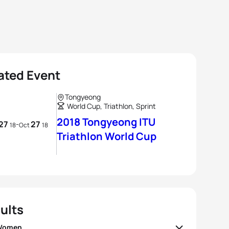
ated Event
Tongyeong
World Cup, Triathlon, Sprint
2018 Tongyeong ITU
27
27
-
18
Oct
18
Triathlon World Cup
ults
 Women