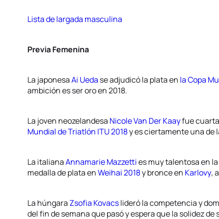
Lista de largada masculina
Previa Femenina
La japonesa
Ai Ueda
se adjudicó la plata en
la Copa M
ambición es ser oro en 2018.
La joven neozelandesa
Nicole Van Der Kaay
fue cuart
Mundial de Triatlón ITU 2018
y es ciertamente una de l
La italiana
Annamarie Mazzetti
es muy talentosa en la
medalla de plata en
Weihai 2018
y bronce en
Karlovy
, 
La húngara
Zsofia Kovacs
lideró la competencia y do
del fin de semana que pasó y espera que la solidez d