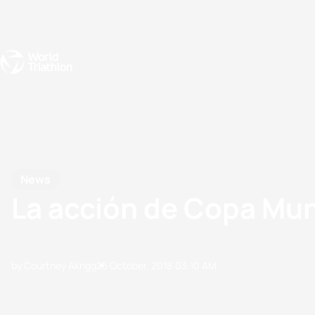
Events
Rankings
Athletes
The Sport
The best-performing triathletes of the season
World Triathlon Para Ran
Rankings sorted by Pa
News
La acción de Copa Mu
by Courtney Akrigg
25 October, 2018
03:10 AM