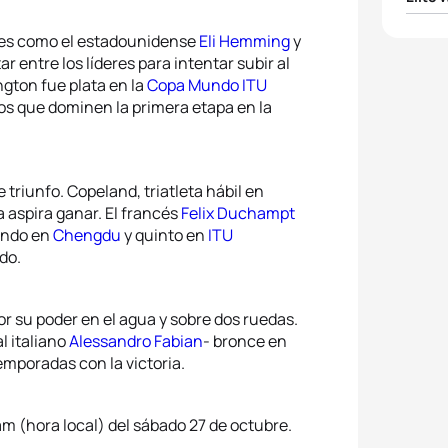
1
Ai Ue
ntes como el estadounidense
Eli Hemming
y
r entre los líderes para intentar subir al
gton fue plata en la
Copa Mundo ITU
2
Sand
los que dominen la primera etapa en la
3
Rene
 triunfo. Copeland, triatleta hábil en
4
Barba
 aspira ganar. El francés
Felix Duchampt
undo en
Chengdu
y quinto en
ITU
5
Anna
ado.
or su poder en el agua y sobre dos ruedas.
l italiano
Alessandro Fabian
- bronce en
mporadas con la victoria.
5am (hora local) del sábado 27 de octubre.