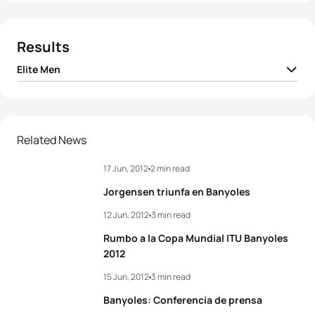
Results
Elite Men
1
Lukas Verzbicas
USA
01:47:28
2
Laurent Vidal
FRA
01:47:45
Related News
17 Jun, 2012
2 min read
3
Dmitry Polyanskiy
RUS
01:48:04
Jorgensen triunfa en Banyoles
4
Mark Buckingham
GBR
01:48:16
12 Jun, 2012
3 min read
Rumbo a la Copa Mundial ITU Banyoles
5
Adam Bowden
GBR
01:48:22
2012
15 Jun, 2012
3 min read
View full results
Banyoles: Conferencia de prensa