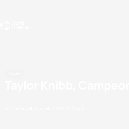
Events
Rankings
Athletes
The Sport
The best-performing triathletes of the season
World Triathlon Para Ran
Rankings sorted by Pa
News
Taylor Knibb, Campeo
by Doug Gray
14 September, 2018
02:09 AM