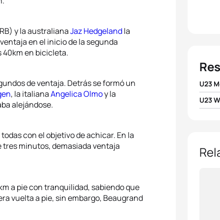
n.
RB) y la australiana
Jaz Hedgeland
la
ntaja en el inicio de la segunda
s 40km en bicicleta.
Res
segundos de ventaja. Detrás se formó un
U23 M
gen
, la italiana
Angelica Olmo
y la
U23 
aba alejándose.
1
Tayle
1
Taylo
2
Samu
odas con el objetivo de achicar. En la
e tres minutos, demasiada ventaja
2
Cass
Rel
3
Benc
3
Ange
4
Léo 
0km a pie con tranquilidad, sabiendo que
4
Nicol
mera vuelta a pie, sin embargo, Beaugrand
5
Jørg