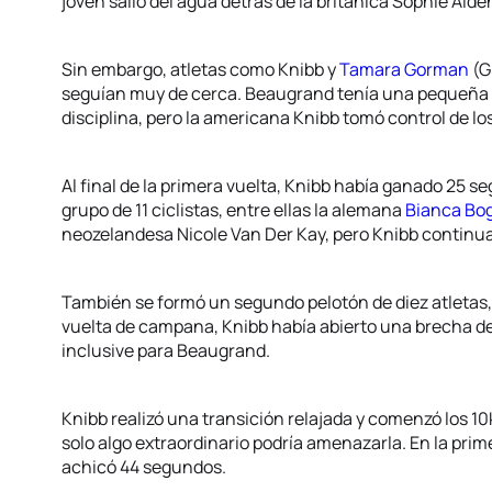
joven salió del agua detrás de la británica Sophie Alde
Sin embargo, atletas como Knibb y
Tamara Gorman
(G
seguían muy de cerca. Beaugrand tenía una pequeña ve
disciplina, pero la americana Knibb tomó control de lo
Al final de la primera vuelta, Knibb había ganado 25 
grupo de 11 ciclistas, entre ellas la alemana
Bianca Bo
neozelandesa Nicole Van Der Kay, pero Knibb continu
También se formó un segundo pelotón de diez atletas, t
vuelta de campana, Knibb había abierto una brecha d
inclusive para Beaugrand.
Knibb realizó una transición relajada y comenzó los 1
solo algo extraordinario podría amenazarla. En la pri
achicó 44 segundos.