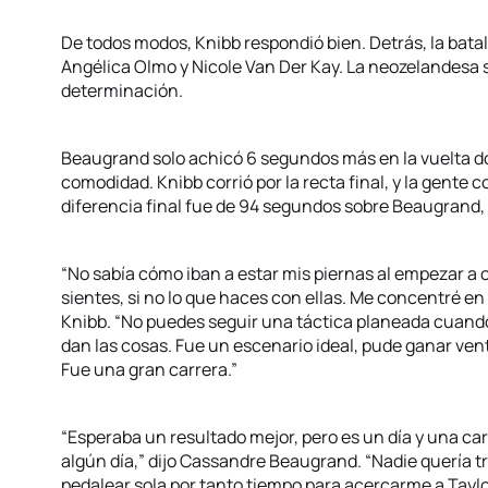
De todos modos, Knibb respondió bien. Detrás, la batall
Angélica Olmo y Nicole Van Der Kay. La neozelandesa 
determinación.
Beaugrand solo achicó 6 segundos más en la vuelta do
comodidad. Knibb corrió por la recta final, y la gente c
diferencia final fue de 94 segundos sobre Beaugrand,
“No sabía cómo iban a estar mis piernas al empezar a 
sientes, si no lo que haces con ellas. Me concentré en
Knibb. “No puedes seguir una táctica planeada cuand
dan las cosas. Fue un escenario ideal, pude ganar ve
Fue una gran carrera.”
“Esperaba un resultado mejor, pero es un día y una car
algún día,” dijo Cassandre Beaugrand. “Nadie quería tra
pedalear sola por tanto tiempo para acercarme a Taylo