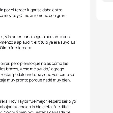
5
Erika
a por el tercer lugar se daba entre
se movió, y Olmo arremetió con gran
s, y la americana seguía adelante con
omenzó a aplaudir; el título ya era suyo. La
 Olmo fue tercera.
correr, pero pienso que no es cómo las
 los brazos, y eso me ayudó,” agregó
o estás pedaleando, hay que ver cómo se
ntaja muy pronto porque nadé muy bien.
rera. Hoy Taylor fue mejor, espero serlo yo
bajar mucho en la bicicleta, fue difícil
r. No corrí bien hoy, estaba cansada de