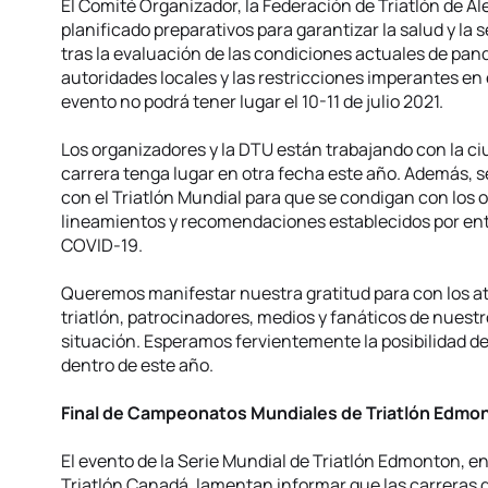
El Comité Organizador, la Federación de Triatlón de Al
planificado preparativos para garantizar la salud y la
tras la evaluación de las condiciones actuales de pa
autoridades locales y las restricciones imperantes e
evento no podrá tener lugar el 10-11 de julio 2021.
Los organizadores y la DTU están trabajando con la c
carrera tenga lugar en otra fecha este año. Además, s
con el Triatlón Mundial para que se condigan con los ob
lineamientos y recomendaciones establecidos por enti
COVID-19.
Queremos manifestar nuestra gratitud para con los at
triatlón, patrocinadores, medios y fanáticos de nuest
situación. Esperamos fervientemente la posibilidad de
dentro de este año.
Final de Campeonatos Mundiales de Triatlón Edmo
El evento de la Serie Mundial de Triatlón Edmonton, en
Triatlón Canadá, lamentan informar que las carrera