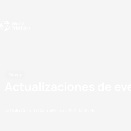
Events
Rankings
Athletes
The Sport
The best-performing triathletes of the season
World Triathlon Para Ran
Rankings sorted by Pa
News
Actualizaciones de eve
by Olalla Cernuda Castro
04 June, 2021
03:06 PM