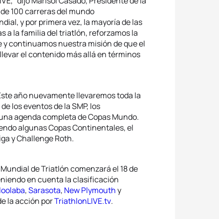
VE,” dijo Marisol Casado, Presidente de la
r de 100 carreras del mundo
ial, y por primera vez, la mayoría de las
 a la familia del triatlón, reforzamos la
e y continuamos nuestra misión de que el
levar el contenido más allá en términos
 Este año nuevamente llevaremos toda la
de los eventos de la SMP, los
 una agenda completa de Copas Mundo.
endo algunas Copas Continentales, el
a y Challenge Roth.
 Mundial de Triatlón comenzará el 18 de
eniendo en cuenta la clasificación
loolaba
,
Sarasota
,
New Plymouth
y
e la acción por
TriathlonLIVE.tv
.