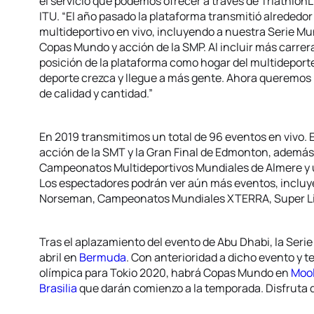
el servicio que podemos ofrecer a través de TriathlonLI
ITU. “El año pasado la plataforma transmitió alrededo
multideportivo en vivo, incluyendo a nuestra Serie Mund
Copas Mundo y acción de la SMP. Al incluir más carreras
posición de la plataforma como hogar del multideport
deporte crezca y llegue a más gente. Ahora queremos l
de calidad y cantidad.”
En 2019 transmitimos un total de 96 eventos en vivo.
acción de la SMT y la Gran Final de Edmonton, además 
Campeonatos Multideportivos Mundiales de Almere y
Los espectadores podrán ver aún más eventos, incluy
Norseman, Campeonatos Mundiales XTERRA, Super Lig
Tras el aplazamiento del evento de Abu Dhabi, la Serie
abril en
Bermuda
. Con anterioridad a dicho evento y t
olímpica para Tokio 2020, habrá Copas Mundo en
Moo
Brasilia
que darán comienzo a la temporada. Disfruta d