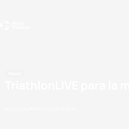
Events
Rankings
Athletes
The Sport
The best-performing triathletes of the season
World Triathlon Para Ran
Rankings sorted by Pa
News
TriathlonLIVE para la 
by Doug Gray
09 March, 2020
08:03 AM