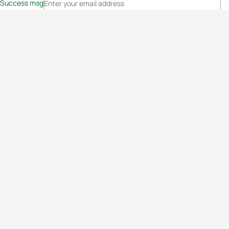
Success msg
Events
Athletes
News & Media
The Sport
More
Rankings