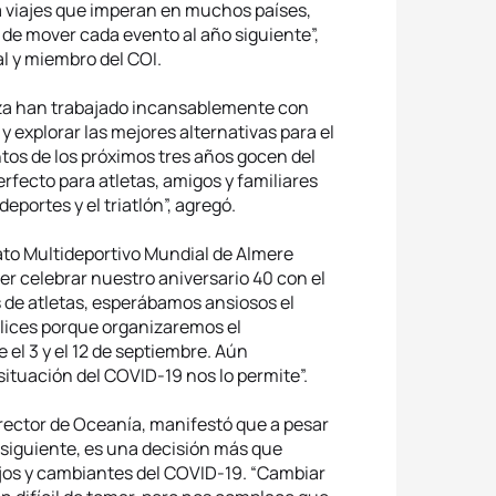
a viajes que imperan en muchos países,
 de mover cada evento al año siguiente”,
al y miembro del COI.
biza han trabajado incansablemente con
y explorar las mejores alternativas para el
tos de los próximos tres años gocen del
rfecto para atletas, amigos y familiares
eportes y el triatlón”, agregó.
ato Multideportivo Mundial de Almere
r celebrar nuestro aniversario 40 con el
 de atletas, esperábamos ansiosos el
elices porque organizaremos el
el 3 y el 12 de septiembre. Aún
situación del COVID-19 nos lo permite”.
ector de Oceanía, manifestó que a pesar
o siguiente, es una decisión más que
jos y cambiantes del COVID-19. “Cambiar