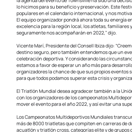
la agenda del evento de Townsville ha sido una decisió
lo hicimos para su beneficio y preservación. Este festi
populares en el calendario internacional, y nos motiv
El equipo organizador pondrá ahora toda su energía en 
excelencia para la región local, los atletas, familiare
seguramente nos acompañarán en 2022,” dijo.
Vicente Marí, Presidente del Consell Ibiza dijo: “Cree
destino seguro, pero también entendemos que un ev
celebración deportiva. Y considerando las circunstan
estamos a favor de esperar un año más para desarrollar 
organizadores la chance de que sus propios eventos se
para que todos podamos superar esta crisis y organiza
El Triatlón Mundial desea agradecer también a la Unió
con los organizadores de los campeonatos Multidepor
mover el evento para el año 2022, y así evitar una sup
Los Campeonatos Multideportivos Mundiales transcurre
más de 8000 triatletas que compiten en carreras de dua
acuatlón y triatlón cross, categorías elite y de grupos