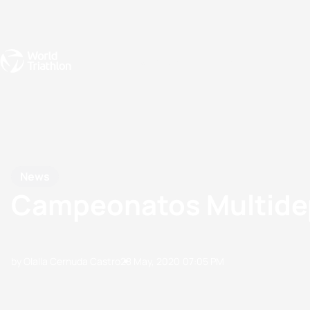
Events
Rankings
Athletes
The Sport
The best-performing triathletes of the season
World Triathlon Para Ran
Rankings sorted by Pa
News
Campeonatos Multidep
by Olalla Cernuda Castro
28 May, 2020
07:05 PM