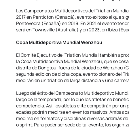
Los Campeonatos Multideportivos del Triatlón Mundial
2017 en Penticton (Canadá), evento exitoso al que si
Pontevedra (España) en 2019. En 2021 el evento tendr
será en Townsville (Australia) y en 2023, en Ibiza (Es
Copa Multideportiva Mundial Wenzhou
El Comité Ejecutivo del Triatlón Mundial también apro
la Copa Multideportiva Mundial Wenzhou, que se desarr
distrito de Dongtou, fuera de la ciudad de Wenzhou (Ch
segunda edición de dicha copa, evento pionero del Tria
medirán en un triatlón de larga distancia y una carrer
Luego del éxito del Campeonato Multideportivo Mundia
largo de la temporada, por lo que los atletas se bene
competencia. Así, los atletas elite competirán por un p
edades podrán medirse en eventos masivos. Ambas cat
medirse en formatos y disciplinas diversas además de
o sprint. Para poder ser sede de tal evento, los organ