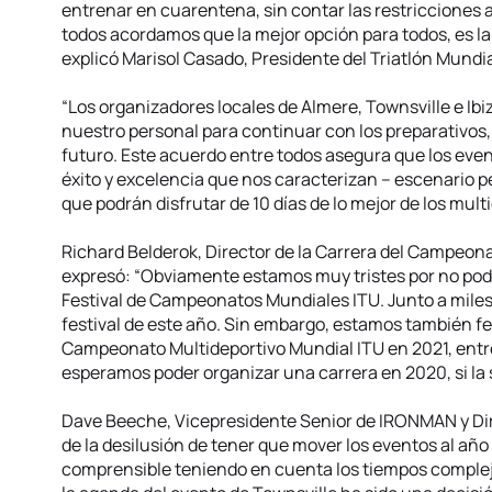
entrenar en cuarentena, sin contar las restricciones 
todos acordamos que la mejor opción para todos, es la
explicó Marisol Casado, Presidente del Triatlón Mundi
“Los organizadores locales de Almere, Townsville e I
nuestro personal para continuar con los preparativos, 
futuro. Este acuerdo entre todos asegura que los even
éxito y excelencia que nos caracterizan – escenario pe
que podrán disfrutar de 10 días de lo mejor de los multid
Richard Belderok, Director de la Carrera del Campeon
expresó: “Obviamente estamos muy tristes por no pode
Festival de Campeonatos Mundiales ITU. Junto a miles
festival de este año. Sin embargo, estamos también f
Campeonato Multideportivo Mundial ITU en 2021, entre 
esperamos poder organizar una carrera en 2020, si la 
Dave Beeche, Vicepresidente Senior de IRONMAN y Dir
de la desilusión de tener que mover los eventos al añ
comprensible teniendo en cuenta los tiempos comple