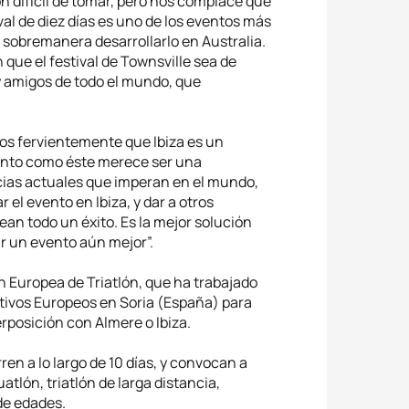
n difícil de tomar, pero nos complace que
val de diez días es uno de los eventos más
a sobremanera desarrollarlo en Australia.
que el festival de Townsville sea de
s y amigos de todo el mundo, que
mos fervientemente que Ibiza es un
ento como éste merece ser una
cias actuales que imperan en el mundo,
el evento en Ibiza, y dar a otros
an todo un éxito. Es la mejor solución
r un evento aún mejor”.
n Europea de Triatlón, que ha trabajado
tivos Europeos en Soria (España) para
erposición con Almere o Ibiza.
n a lo largo de 10 días, y convocan a
tlón, triatlón de larga distancia,
 de edades.