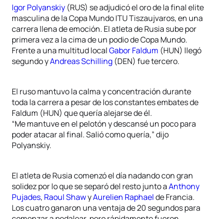
Igor Polyanskiy
(RUS) se adjudicó el oro de la final elite
masculina de la Copa Mundo ITU Tiszaujvaros, en una
carrera llena de emoción. El atleta de Rusia sube por
primera vez a la cima de un podio de Copa Mundo.
Frente a una multitud local
Gabor Faldum
(HUN) llegó
segundo y
Andreas Schilling
(DEN) fue tercero.
El ruso mantuvo la calma y concentración durante
toda la carrera a pesar de los constantes embates de
Faldum (HUN) que quería alejarse de él.
“Me mantuve en el pelotón y descansé un poco para
poder atacar al final. Salió como quería,” dijo
Polyanskiy.
El atleta de Rusia comenzó el día nadando con gran
solidez por lo que se separó del resto junto a
Anthony
Pujades
,
Raoul Shaw
y
Aurelien Raphael
de Francia.
Los cuatro ganaron una ventaja de 20 segundos para
comenzar a pedalear, pero rápidamente fueron