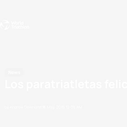
Events
Rankings
Athletes
The Sport
The best-performing triathletes of the season
World Triathlon Para Ran
Rankings sorted by Pa
News
Los paratriatletas fel
by Andrew Dewhurst
16 May, 2015
12:05 AM