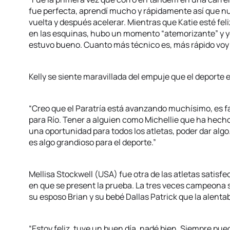
fue perfecta, aprendí mucho y rápidamente así que nue
vuelta y después acelerar. Mientras que Katie esté feli
en las esquinas, hubo un momento “atemorizante” y yo p
estuvo bueno. Cuanto más técnico es, más rápido voy 
Kelly se siente maravillada del empuje que el deporte
“Creo que el Paratría está avanzando muchísimo, es 
para Río. Tener a alguien como Michellie que ha hecho 
una oportunidad para todos los atletas, poder dar al
es algo grandioso para el deporte.”
Mellisa Stockwell (USA) fue otra de las atletas satis
en que se present la prueba. La tres veces campeona s
su esposo Brian y su bebé Dallas Patrick que la alentaba
“Estoy feliz, tuve un buen día, nadé bien. Siempre pued