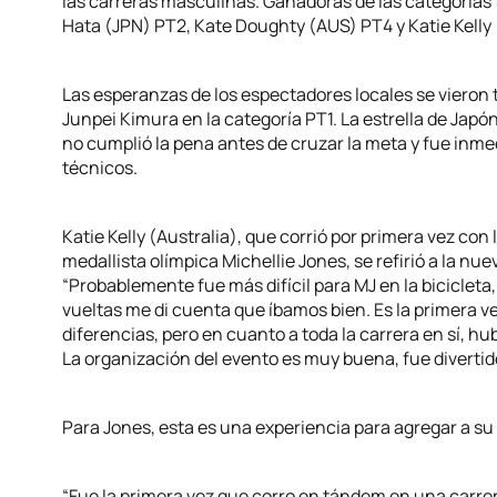
las carreras masculinas. Ganadoras de las categorías
Hata (JPN) PT2, Kate Doughty (AUS) PT4 y Katie Kelly
Las esperanzas de los espectadores locales se vieron 
Junpei Kimura en la categoría PT1. La estrella de Japó
no cumplió la pena antes de cruzar la meta y fue inme
técnicos.
Katie Kelly (Australia), que corrió por primera vez con
medallista olímpica Michellie Jones, se refirió a la nu
“Probablemente fue más difícil para MJ en la biciclet
vueltas me di cuenta que íbamos bien. Es la primera 
diferencias, pero en cuanto a toda la carrera en sí, 
La organización del evento es muy buena, fue divertid
Para Jones, esta es una experiencia para agregar a su 
“Fue la primera vez que corro en tándem en una carre