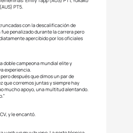
 femeninas: Emily Tapp (AUS) PT1, Yukako
 (AUS) PT5.
truncadas con la descalificación de
n fue penalizado durante la carrera pero
diatamente apercibido por los oficiales
 la doble campeona mundial elite y
eva experiencia.
a, pero después que dimos un par de
vez que corremos juntas y siempre hay
hubo mucho apoyo, una multitud alentando.
o.”
CV, y le encantó.
ra y estuvo muy bueno. La parte técnica