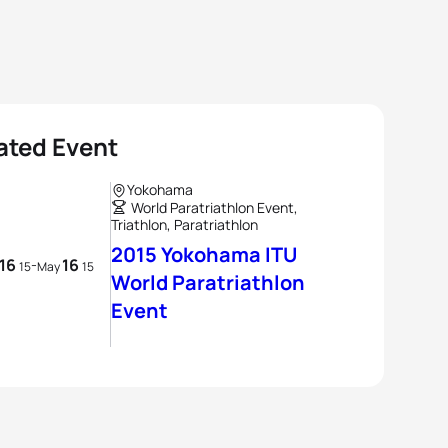
ated Event
Yokohama
World Paratriathlon Event,
Triathlon, Paratriathlon
2015 Yokohama ITU
16
16
-
15
May
15
World Paratriathlon
Event