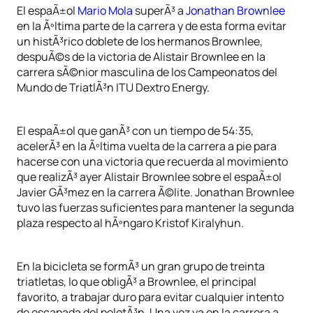
El espaÃ±ol
Mario Mola
superÃ³ a
Jonathan Brownlee
en la Ãºltima parte de la carrera y de esta forma evitar
un histÃ³rico doblete de los hermanos Brownlee,
despuÃ©s de la victoria de Alistair Brownlee en la
carrera sÃ©nior masculina de los Campeonatos del
Mundo de TriatlÃ³n ITU Dextro Energy.
El espaÃ±ol que ganÃ³ con un tiempo de 54:35,
acelerÃ³ en la Ãºltima vuelta de la carrera a pie para
hacerse con una victoria que recuerda al movimiento
que realizÃ³ ayer Alistair Brownlee sobre el espaÃ±ol
Javier GÃ³mez en la carrera Ã©lite. Jonathan Brownlee
tuvo las fuerzas suficientes para mantener la segunda
plaza respecto al hÃºngaro Kristof Kiralyhun.
En la bicicleta se formÃ³ un gran grupo de treinta
triatletas, lo que obligÃ³ a Brownlee, el principal
favorito, a trabajar duro para evitar cualquier intento
de escapada del pelotÃ³n. Una vez ya en la carrera a