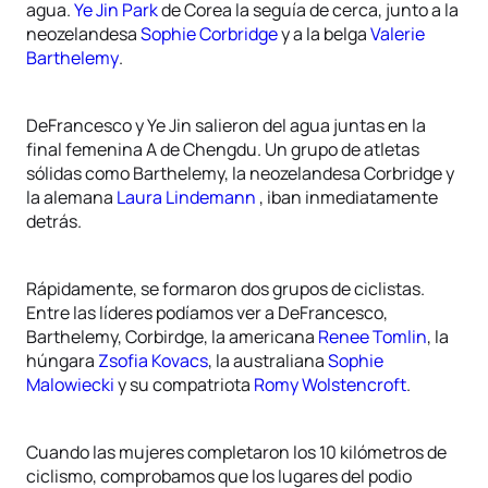
agua.
Ye Jin Park
de Corea la seguía de cerca, junto a la
neozelandesa
Sophie Corbridge
y a la belga
Valerie
Barthelemy
.
DeFrancesco y Ye Jin salieron del agua juntas en la
final femenina A de Chengdu. Un grupo de atletas
sólidas como Barthelemy, la neozelandesa Corbridge y
la alemana
Laura Lindemann
, iban inmediatamente
detrás.
Rápidamente, se formaron dos grupos de ciclistas.
Entre las líderes podíamos ver a DeFrancesco,
Barthelemy, Corbirdge, la americana
Renee Tomlin
, la
húngara
Zsofia Kovacs
, la australiana
Sophie
Malowiecki
y su compatriota
Romy Wolstencroft
.
Cuando las mujeres completaron los 10 kilómetros de
ciclismo, comprobamos que los lugares del podio