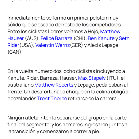
Inmediatamente se formó un primer pelotón muy
sólido que se escapó del resto de los competidores.
Entre los ciclistas líderes veíamos a Hojo,
Matthew
Hauser
(AUS),
Felipe Barraza
(CHI),
Ben Kanute
y
Seth
Rider
(USA),
Valentin Wernz
(GER) y Alexis Lepage
(CAN).
En la vuelta número dos, ocho ciclistas incluyendo a
Kanute, Rider, Barraza, Hauser,
Max Stapely
(ITU), el
australiano
Matthew Roberts
y Lepage, pedaleaban al
frente. Un desafortunado choque en la colina obligó al
neozelandés
Trent Thorpe
retirarse de la carrera.
Ningún atleta intentó separarse del grupo en la parte
final del segmento, y los hombres ingresaron juntos a
la transición y comenzaron a correr a pie.