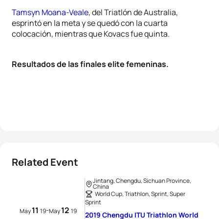
Tamsyn Moana-Veale
, del Triatlón de Australia,
esprintó en la meta y se quedó con la cuarta
colocación, mientras que Kovacs fue quinta.
Resultados de las finales elite femeninas.
Related Event
Jintang, Chengdu, Sichuan Province,
China
World Cup, Triathlon, Sprint, Super
Sprint
11
12
-
May
19
May
19
2019 Chengdu ITU Triathlon World