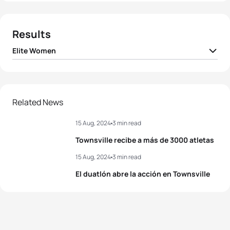
Results
Elite Women
1
Marion Legrand
FRA
00:58:37
2
Richelle Hill
AUS
00:59:06
Related News
15 Aug, 2024
3 min read
3
Jeanne Dupont
BEL
01:00:13
Townsville recibe a más de 3000 atletas
4
Phoebe Barker
GBR
01:00:20
15 Aug, 2024
3 min read
El duatlón abre la acción en Townsville
5
Ai Ueda
JPN
01:00:33
View full results