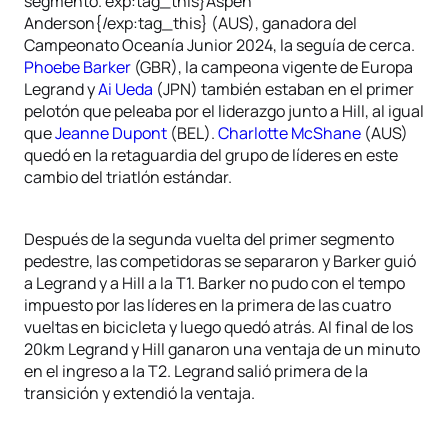
segmento. exp:tag_this}Aspen
Anderson{/exp:tag_this} (AUS), ganadora del
Campeonato Oceanía Junior 2024, la seguía de cerca.
Phoebe Barker
(GBR), la campeona vigente de Europa
Legrand y
Ai Ueda
(JPN) también estaban en el primer
pelotón que peleaba por el liderazgo junto a Hill, al igual
que
Jeanne Dupont
(BEL).
Charlotte McShane
(AUS)
quedó en la retaguardia del grupo de líderes en este
cambio del triatlón estándar.
Después de la segunda vuelta del primer segmento
pedestre, las competidoras se separaron y Barker guió
a Legrand y a Hill a la T1. Barker no pudo con el tempo
impuesto por las líderes en la primera de las cuatro
vueltas en bicicleta y luego quedó atrás. Al final de los
20km Legrand y Hill ganaron una ventaja de un minuto
en el ingreso a la T2. Legrand salió primera de la
transición y extendió la ventaja.