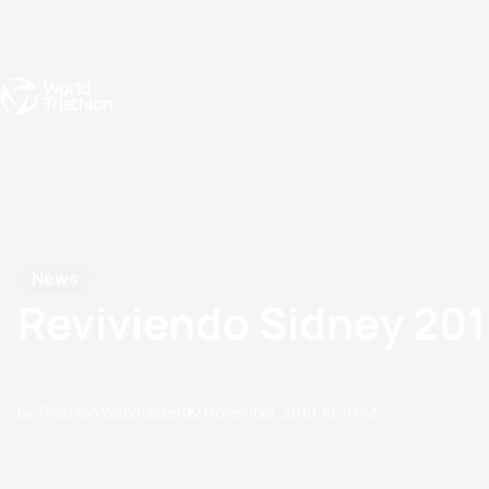
Events
Rankings
Athletes
The Sport
The best-performing triathletes of the season
World Triathlon Para Ran
Rankings sorted by Pa
News
Reviviendo Sidney 20
by Triathlon Webmaster
02 November, 2010
10:11 PM