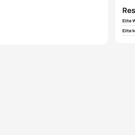
Res
Elite
Elite 
1
Barba
1
Bevan
2
Andr
2
Alex
3
Emma
3
Davi
4
Mari
4
Dmitr
5
Lisa
5
Simon