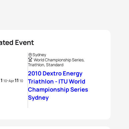
ated Event
Sydney
World Championship Series,
Triathlon, Standard
2010 Dextro Energy
11
11
-
Triathlon - ITU World
10
Apr
10
Championship Series
Sydney