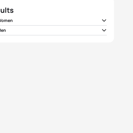
ults
 Women
Men
ra Riveros
CHI
02:04:19
 Docherty
NZL
01:51:27
ea Hansen
NZL
02:04:19
ander Bryukhankov
RUS
01:51:33
 Moffatt
AUS
02:04:20
d Hauss
FRA
01:51:34
ko Adachi
JPN
02:04:30
y Polyanskiy
RUS
01:51:40
 Norden
SWE
02:04:48
 Whitfield
CAN
01:51:42
View full results
View full results