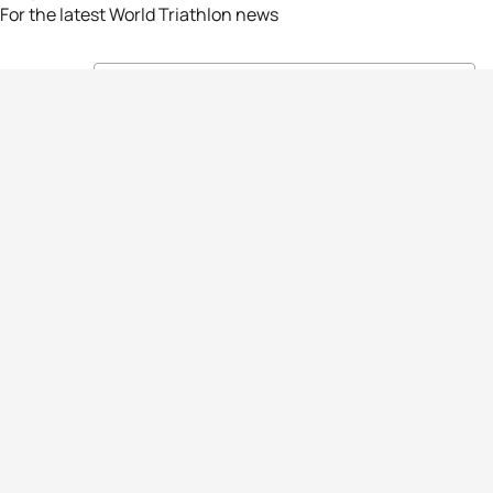
For the latest World Triathlon news
Success msg
Events
Athletes
News & Media
The Sport
More