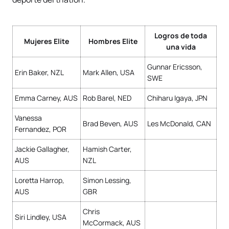
Logros de toda
Mujeres Elite
Hombres Elite
una vida
Gunnar Ericsson,
Erin Baker, NZL
Mark Allen, USA
SWE
Emma Carney, AUS
Rob Barel, NED
Chiharu Igaya, JPN
Vanessa
Brad Beven, AUS
Les McDonald, CAN
Fernandez, POR
Jackie Gallagher,
Hamish Carter,
AUS
NZL
Loretta Harrop,
Simon Lessing,
AUS
GBR
Chris
Siri Lindley, USA
McCormack, AUS