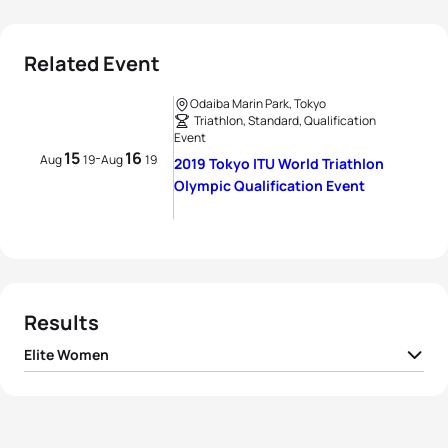
Related Event
Odaiba Marin Park, Tokyo
Triathlon, Standard, Qualification
Event
15
16
-
Aug
19
Aug
19
2019 Tokyo ITU World Triathlon
Olympic Qualification Event
Results
Elite Women
1
Flora Duffy
BER
01:40:19
2
Alice Betto
ITA
01:40:54