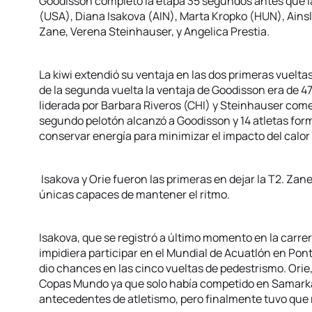
Goodisson completó la etapa 35 segundos antes que l
(USA), Diana Isakova (AIN), Marta Kropko (HUN), Ainsley
Zane, Verena Steinhauser, y Angelica Prestia.
La kiwi extendió su ventaja en las dos primeras vuelt
de la segunda vuelta la ventaja de Goodisson era de 
liderada por Barbara Riveros (CHI) y Steinhauser come
segundo pelotón alcanzó a Goodisson y 14 atletas form
conservar energía para minimizar el impacto del calor e
Isakova y Orie fueron las primeras en dejar la T2. Zan
únicas capaces de mantener el ritmo.
Isakova, que se registró a último momento en la carrer
impidiera participar en el Mundial de Acuatlón en Pon
dio chances en las cinco vueltas de pedestrismo. Orie,
Copas Mundo ya que solo había competido en Samark
antecedentes de atletismo, pero finalmente tuvo que 