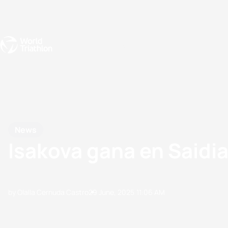
Events
Rankings
Athletes
The Sport
The best-performing triathletes of the season
World Triathlon Para Ran
Rankings sorted by Pa
News
Isakova gana en Saidi
by Olalla Cernuda Castro
29 June, 2025
11:06 AM