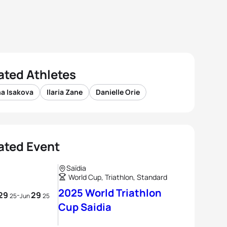
ated Athletes
na Isakova
Ilaria Zane
Danielle Orie
ated Event
Saïdia
World Cup, Triathlon, Standard
2025 World Triathlon
29
29
-
25
Jun
25
Cup Saidia