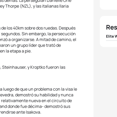
as demás. La perseguían Danielle Orie
 Thorpe (NZL), y las italianas Ilaria
Res
as de los 40km sobre dos ruedas. Después
47 segundos. Sin embargo, la persecución
Elite
nzó a organizarse. A mitad de camino, el
aron un grupo líder que trató de
1
Diana
n la etapa a pie.
2
Danie
e, Steinhauser, y Kroptko fueron las
3
Ilari
4
Vere
a luego de que un problema con la visa le
tevedra, demostró su habilidad y nunca
 relativamente nueva en el circuito de
5
Márt
and donde fue décima- demostró sus
rendirse ante Isakova.