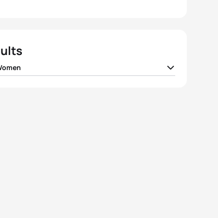
ults
 Women
 Isakova
AIN
01:57:32
lle Orie
USA
01:57:44
a Zane
ITA
01:57:58
na Steinhauser
ITA
01:58:20
a Kropkó
HUN
01:58:45