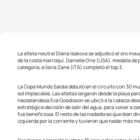
La atleta neutral Diana Isakova se adjudicó el oro ina
de la costa marroquí. Danielle Orie (USA), medalla de 
categoría, e Ilaria Zane (ITA) completó el top 3.
La Copa Mundo Saidia debutó en el circuito con 30 muj
sol implacable. Las atletas largaron desde la playa pa
neozelandesa Eva Goodisson se ubicó a la cabeza desd
estratégica decisión de salir del agua, para volver a 
fue beneficiosa. El resto de las nadadoras que iban dir
izquierda por la corriente y tuvieron que nadar más me