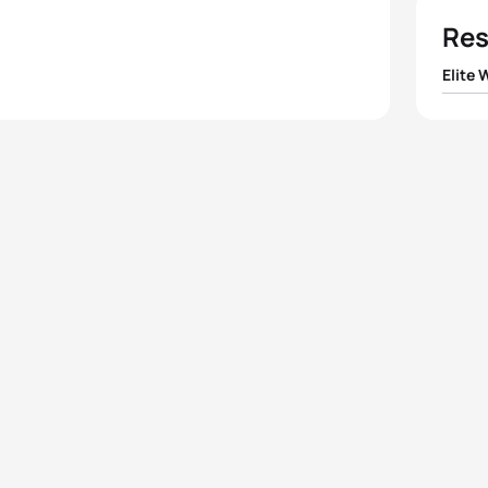
Res
Elite
1
Favia
2
Valer
3
Steff
4
Elisa
5
Maca