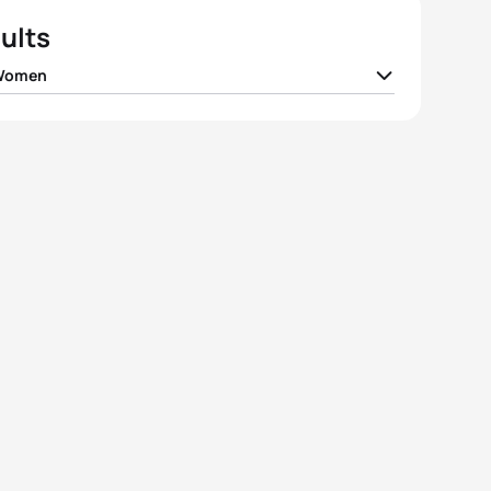
ults
 Women
 Diaz
CHI
01:52:10
ia Piedra Chillagana
ECU
01:54:56
y Mishel Salazar Perez
ECU
01:56:29
beth Boutin
CAN
01:56:35
rena Salazar
CHI
01:57:29
View full results