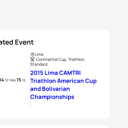
ated Event
Lima
Continental Cup, Triathlon,
Standard
2015 Lima CAMTRI
14
15
-
Triathlon American Cup
15
Mar
15
and Bolivarian
Championships