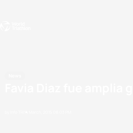
Events
Rankings
Athletes
The Sport
The best-performing triathletes of the season
World Triathlon Para Ran
Rankings sorted by Pa
News
Favia Diaz fue amplia 
by Info TRI
14 March, 2015
08:03 PM