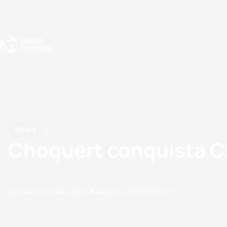
Events
Rankings
Athletes
The Sport
The best-performing triathletes of the season
World Triathlon Para Ran
Rankings sorted by Pa
News
Choquert conquista 
by Olalla Cernuda Castro
14 August, 2025
03:08 AM