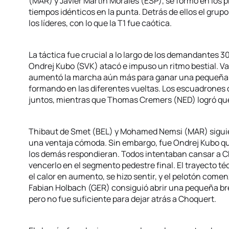
(MAR) y Javier Martin Morales (ESP), se formó en los p
tiempos idénticos en la punta. Detrás de ellos el grupo
los líderes, con lo que la T1 fue caótica.
La táctica fue crucial a lo largo de los demandantes 30
Ondrej Kubo (SVK) atacó e impuso un ritmo bestial. Va
aumentó la marcha aún más para ganar una pequeña 
formando en las diferentes vueltas. Los escuadrones 
juntos, mientras que Thomas Cremers (NED) logró qued
Thibaut de Smet (BEL) y Mohamed Nemsi (MAR) sigui
una ventaja cómoda. Sin embargo, fue Ondrej Kubo qu
los demás respondieran. Todos intentaban cansar a Cho
vencerlo en el segmento pedestre final. El trayecto 
el calor en aumento, se hizo sentir, y el pelotón comen
Fabian Holbach (GER) consiguió abrir una pequeña bre
pero no fue suficiente para dejar atrás a Choquert.