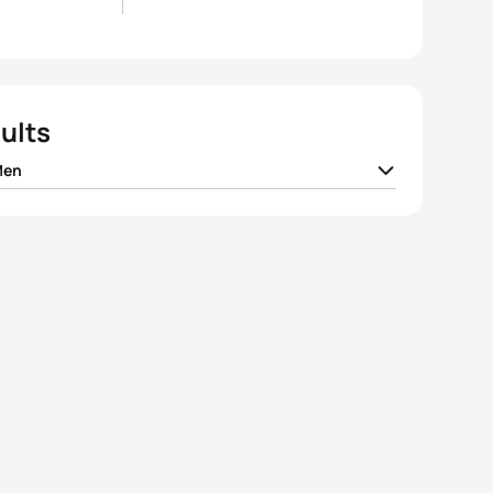
ults
Men
min Choquert
FRA
01:14:14
ud Dely
BEL
01:14:23
nt Bierinckx
BEL
01:14:33
aut De Smet
BEL
01:15:05
med Nemsi
MAR
01:15:25