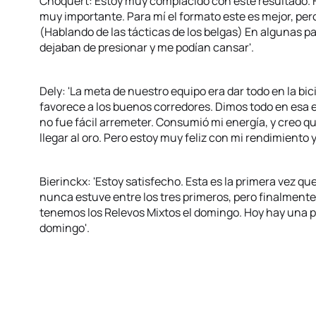
Choquert: Estoy muy complacido con este resultado. 
muy importante. Para mí el formato este es mejor, pero
(Hablando de las tácticas de los belgas) En algunas pa
dejaban de presionar y me podían cansar'.
Dely: 'La meta de nuestro equipo era dar todo en la bic
favorece a los buenos corredores. Dimos todo en esa et
no fue fácil arremeter. Consumió mi energía, y creo qu
llegar al oro. Pero estoy muy feliz con mi rendimiento 
Bierinckx: 'Estoy satisfecho. Esta es la primera vez q
nunca estuve entre los tres primeros, pero finalmente
tenemos los Relevos Mixtos el domingo. Hoy hay una p
domingo'.