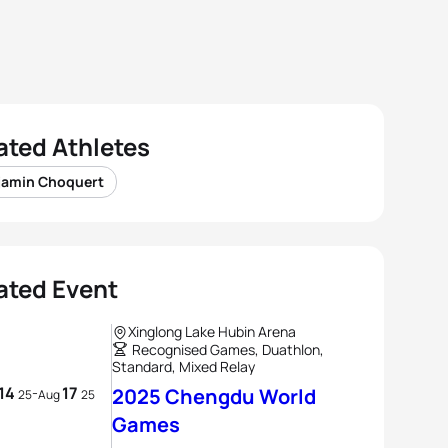
ated Athletes
jamin Choquert
ated Event
Xinglong Lake Hubin Arena
Recognised Games, Duathlon,
Standard, Mixed Relay
14
17
-
2025 Chengdu World
25
Aug
25
Games