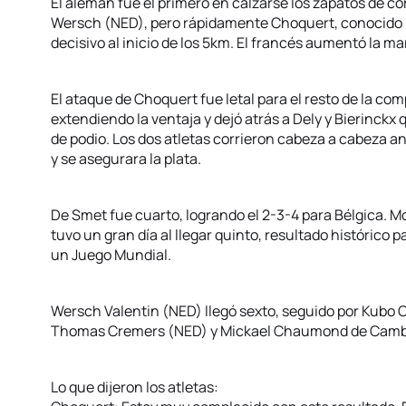
El alemán fue el primero en calzarse los zapatos de co
Wersch (NED), pero rápidamente Choquert, conocido p
decisivo al inicio de los 5km. El francés aumentó la mar
El ataque de Choquert fue letal para el resto de la co
extendiendo la ventaja y dejó atrás a Dely y Bierinckx
de podio. Los dos atletas corrieron cabeza a cabeza ant
y se asegurara la plata.
De Smet fue cuarto, logrando el 2-3-4 para Bélgica
tuvo un gran día al llegar quinto, resultado histórico p
un Juego Mundial.
Wersch Valentin (NED) llegó sexto, seguido por Kubo 
Thomas Cremers (NED) y Mickael Chaumond de Cambod
Lo que dijeron los atletas: