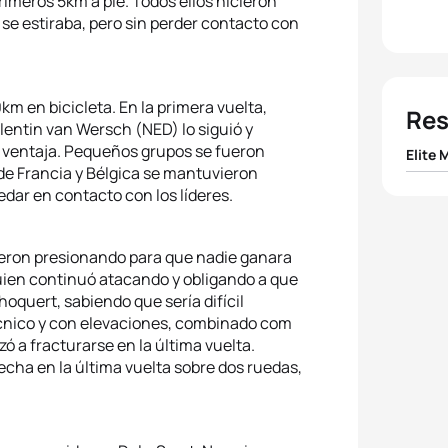
rimeros 5km a pie. Todos ellos hicieron
 se estiraba, pero sin perder contacto con
km en bicicleta. En la primera vuelta,
Res
lentin van Wersch (NED) lo siguió y
ventaja. Pequeños grupos se fueron
Elite 
de Francia y Bélgica se mantuvieron
ar en contacto con los líderes.
1
Benja
2
Arna
eron presionando para que nadie ganara
ien continuó atacando y obligando a que
3
Vince
quert, sabiendo que sería difícil
técnico y con elevaciones, combinado com
zó a fracturarse en la última vuelta.
4
Thib
cha en la última vuelta sobre dos ruedas,
5
Moha