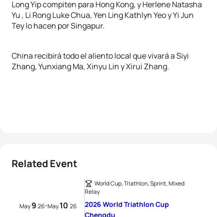
Long Yip compiten para Hong Kong, y Herlene Natasha
Yu , Li Rong Luke Chua, Yen Ling Kathlyn Yeo y Yi Jun
Tey lo hacen por Singapur.
China recibirá todo el aliento local que vivará a Siyi
Zhang, Yunxiang Ma, Xinyu Lin y Xirui Zhang.
Related Event
World Cup, Triathlon, Sprint, Mixed
Relay
2026 World Triathlon Cup
9
10
-
May
26
May
26
Chengdu