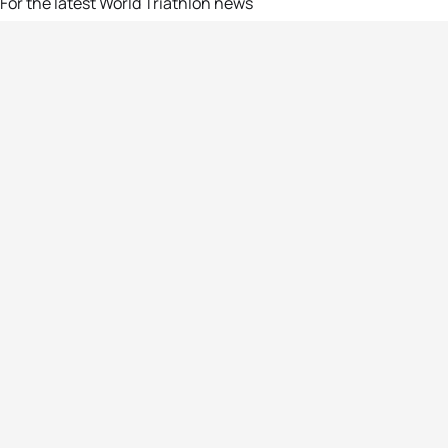
For the latest World Triathlon news
Success msg
Events
Athletes
News & Media
The Sport
More