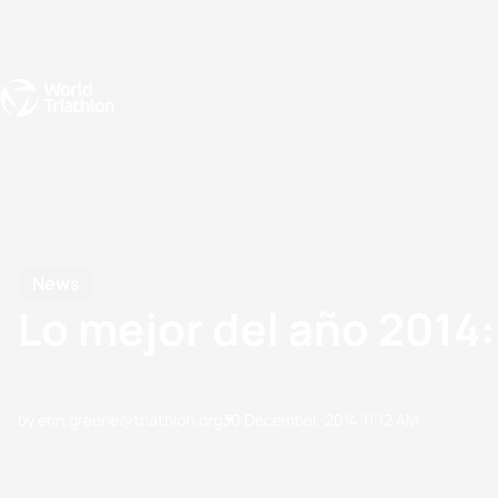
Events
Rankings
Athletes
The Sport
The best-performing triathletes of the season
World Triathlon Para Ran
Rankings sorted by Pa
News
Lo mejor del año 2014:
by erin.greene@triathlon.org
30 December, 2014
11:12 AM