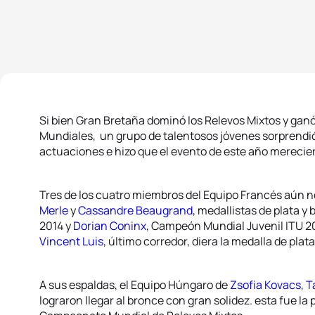
Si bien Gran Bretaña dominó los Relevos Mixtos y ganó
Mundiales, un grupo de talentosos jóvenes sorprendi
actuaciones e hizo que el evento de este año merecie
Tres de los cuatro miembros del Equipo Francés aún n
Merle
y
Cassandre Beaugrand
, medallistas de plata 
2014 y
Dorian Coninx
, Campeón Mundial Juvenil ITU 20
Vincent Luis
, último corredor, diera la medalla de plata
A sus espaldas, el Equipo Húngaro de
Zsofia Kovacs
,
T
lograron llegar al bronce con gran solidez. esta fue l