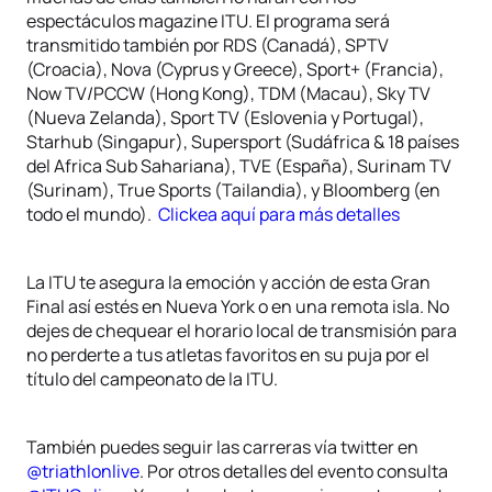
espectáculos magazine ITU. El programa será
transmitido también por RDS (Canadá), SPTV
(Croacia), Nova (Cyprus y Greece), Sport+ (Francia),
Now TV/PCCW (Hong Kong), TDM (Macau), Sky TV
(Nueva Zelanda), Sport TV (Eslovenia y Portugal),
Starhub (Singapur), Supersport (Sudáfrica & 18 países
del Africa Sub Sahariana), TVE (España), Surinam TV
(Surinam), True Sports (Tailandia), y Bloomberg (en
todo el mundo).
Clickea aquí para más detalles
La ITU te asegura la emoción y acción de esta Gran
Final así estés en Nueva York o en una remota isla. No
dejes de chequear el horario local de transmisión para
no perderte a tus atletas favoritos en su puja por el
título del campeonato de la ITU.
También puedes seguir las carreras vía twitter en
@triathlonlive
. Por otros detalles del evento consulta