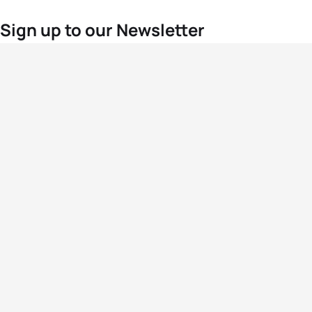
Sign up to our Newsletter
For the latest World Triathlon news
Success msg
Events
Athletes
News & Media