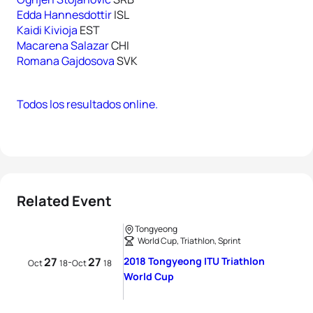
Edda Hannesdottir
ISL
Kaidi Kivioja
EST
Macarena Salazar
CHI
Romana Gajdosova
SVK
Todos los resultados online.
Related Event
Tongyeong
World Cup, Triathlon, Sprint
27
27
2018 Tongyeong ITU Triathlon
-
Oct
18
Oct
18
World Cup