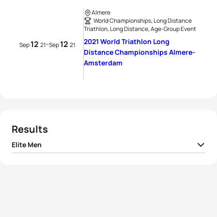
Almere
World Championships, Long Distance
Triathlon, Long Distance, Age-Group Event
2021 World Triathlon Long
12
12
-
Sep
21
Sep
21
Distance Championships Almere-
Amsterdam
Results
Elite Men
1
Kristian Høgenhaug
DEN
07:37:46
2
Jesper Svensson
SWE
07:39:25
3
Reinaldo Colucci
BRA
07:45:15