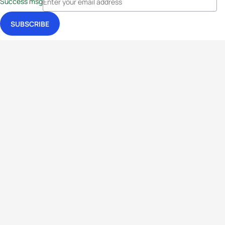
Success msg
Events
Athletes
News & Media
The Sport
More
Rankings
Development