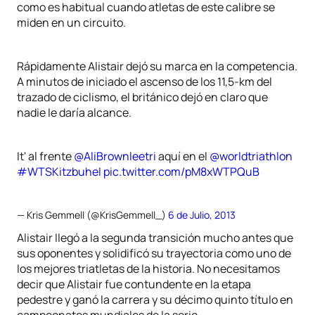
como es habitual cuando atletas de este calibre se
miden en un circuito.
Rápidamente Alistair dejó su marca en la competencia.
A minutos de iniciado el ascenso de los 11,5-km del
trazado de ciclismo, el británico dejó en claro que
nadie le daría alcance.
It' al frente
@AliBrownleetri
aquí en el
@worldtriathlon
#WTSKitzbuhel
pic.twitter.com/pM8xWTPQuB
— Kris Gemmell (@KrisGemmell_)
6 de Julio, 2013
Alistair llegó a la segunda transición mucho antes que
sus oponentes y solidificó su trayectoria como uno de
los mejores triatletas de la historia. No necesitamos
decir que Alistair fue contundente en la etapa
pedestre y ganó la carrera y su décimo quinto título en