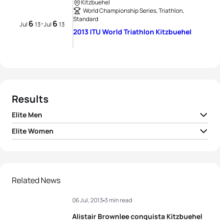
Kitzbuehel
World Championship Series, Triathlon,
Standard
6
6
-
Jul
13
Jul
13
2013 ITU World Triathlon Kitzbuehel
Results
Elite Men
Elite Women
1
Alistair Brownlee
GBR
00:55:23
1
Jodie Stimpson
GBR
01:03:22
2
Mario Mola
ESP
00:56:00
2
Emma Jackson
AUS
01:04:21
Related News
3
Sven Riederer
SUI
00:56:46
06 Jul, 2013
3 min read
3
Anne Haug
GER
01:04:34
4
Henri Schoeman
RSA
00:56:49
Alistair Brownlee conquista Kitzbuehel