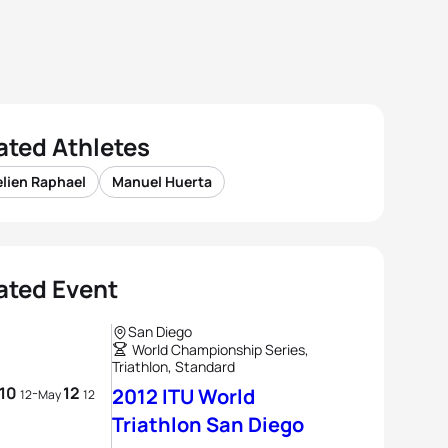
ated Athletes
lien Raphael
Manuel Huerta
ated Event
San Diego
World Championship Series,
Triathlon, Standard
10
12
-
2012 ITU World
12
May
12
Triathlon San Diego