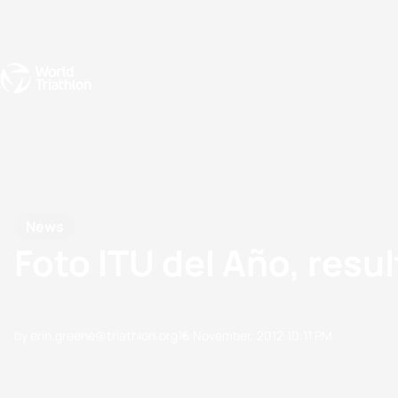
Events
Rankings
Athletes
The Sport
The best-performing triathletes of the season
World Triathlon Para Ran
Rankings sorted by Pa
News
Foto ITU del Año, res
by erin.greene@triathlon.org
16 November, 2012
10:11 PM