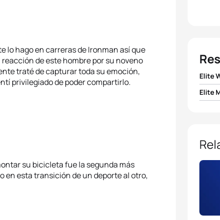
te lo hago en carreras de Ironman así que
Res
 la reacción de este hombre por su noveno
ente traté de capturar toda su emoción,
Elite
tí privilegiado de poder compartirlo.
Elite 
1
Helen
1
Jonat
2
Erin
2
Sven
Rel
3
Laur
3
Rich
montar su bicicleta fue la segunda más
4
Jessi
o en esta transición de un deporte al otro,
4
Mari
5
Vicky
5
Hunt