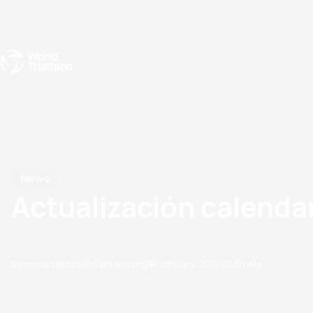
Events
Rankings
Athletes
The Sport
The best-performing triathletes of the season
World Triathlon Para Ran
Rankings sorted by Pa
News
Actualización calenda
by masa.takaya@triathlon.org
07 January, 2011
03:01 AM