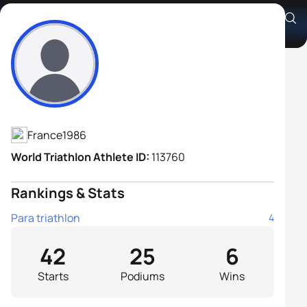
Antoine Perel B1
Athlete's Profile
France
1986
World Triathlon Athlete ID:
113760
Rankings & Stats
Para triathlon
4
42
25
6
Starts
Podiums
Wins